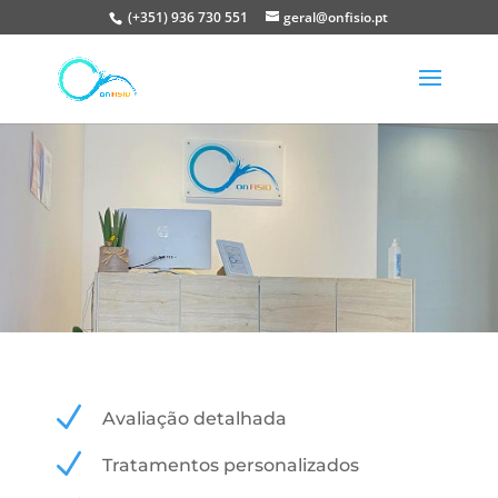
(+351) 936 730 551
geral@onfisio.pt
N
Avaliação detalhada
N
Tratamentos personalizados