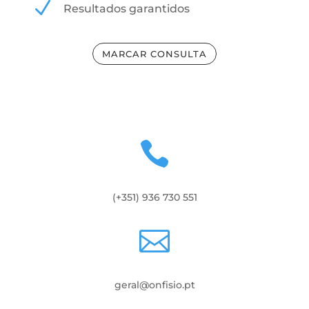
N
Resultados garantidos
MARCAR CONSULTA

(+351) 936 730 551

geral@onfisio.pt